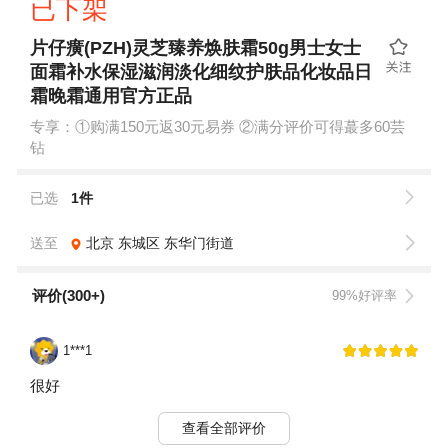
已下架
片仔癀(PZH)灵芝臻养焕肤霜50g男士女士
面霜补水保湿滋润淡化细纹护肤品化妆品日
霜晚霜通用官方正品
专享：①购满150元返30元易券 ②满分评价可得蕞多60芸
钻
已选
1件
送至
北京
东城区
东华门街道
评价(300+)
99%好评率
1***1
很好
查看全部评价