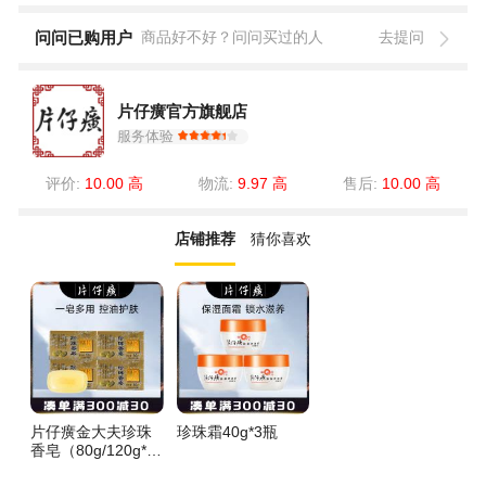
问问已购用户
商品好不好？问问买过的人
去提问
片仔癀官方旗舰店
服务体验
评价:
10.00 高
物流:
9.97 高
售后:
10.00 高
店铺推荐
猜你喜欢
片仔癀金大夫珍珠
珍珠霜40g*3瓶
香皂（80g/120g*4
块）清爽控油身体