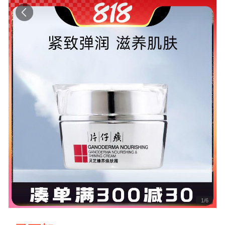
1
/
6