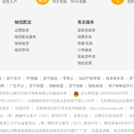
、送货入户
30天包退、365天包换
您
物流配送
售后服务
运费政策
退换货政策
物流配送服务
我要价保
签收验货
维修/安装
物流查询
订单修改
退换货申请
我的发票
融
|
苏宁支付
|
PP视频
|
苏宁物流
|
零售云
|
知识产权举报
|
投资者关系
|
苏
招商
|
广告平台
|
苏宁联盟
|
鹊桥联盟
|
苏宁招标
|
隐私政策
|
用户体验提升计
20-2026深圳市云网万店电子商务有限公司版权所有
|
苏公网安备 32010202010078号
|
20210115
|
出版物经营许可证新出发苏批字第A-243号
|
互联网药品信息服务资格
案凭证
|
经营证照
|
互联网违法和不良信息举报邮箱：kfpt-yy@cnsuning.com
|
举报
（粤）网械平台备字（2023）第00012号
|
变更公告
|
云网万店营业执照
|
农
第三方平台备案凭证-（粤）网药平台备字（2023）第0031号
|
网信算备4403031764
间接向消费者推销商品或者服务的商业宣传均属于“广告”（包装及参数、售后保障等