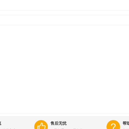
流
售后无忧
帮