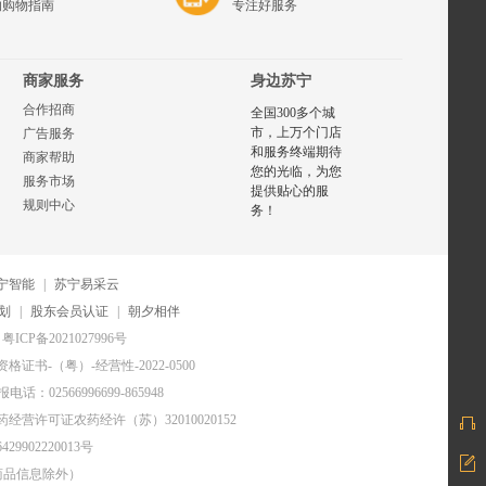
的购物指南
专注好服务
商家服务
身边苏宁
合作招商
全国300多个城
市，上万个门店
广告服务
和服务终端期待
商家帮助
您的光临，为您
服务市场
提供贴心的服
规则中心
务！
宁智能
|
苏宁易采云
划
|
股东会员认证
|
朝夕相伴
粤ICP备2021027996号
证书-（粤）-经营性-2022-0500
电话：02566996699-865948
药经营许可证农药经许（苏）32010020152
29902220013号
商品信息除外）