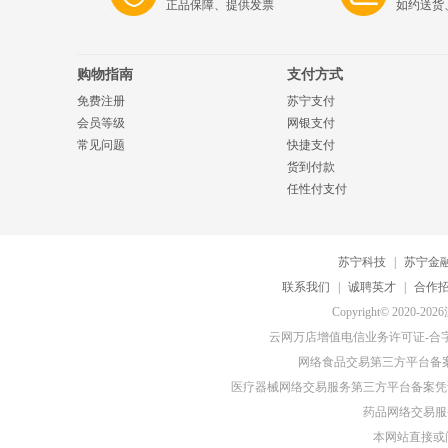
正品保障、提供发票
如约送货
购物指南
支付方式
免费注册
苏宁支付
会员等级
网银支付
常见问题
快捷支付
货到付款
任性付支付
苏宁科技
|
苏宁金
联系我们
|
诚聘英才
|
合作
Copyright© 20
云网万店增值电信业务许可证-合字B2-
网络食品交易第三方平台备
医疗器械网络交易服务第三方平台备案凭证-
药品网络交易服务
本网站直接或