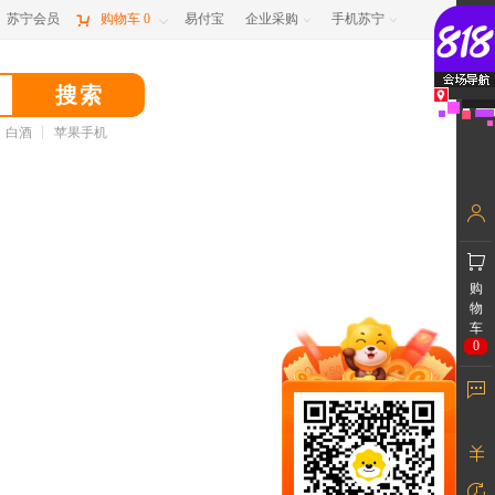
苏宁会员

购物车
0
易付宝
企业采购
手机苏宁



白酒
苹果手机
购
物
车
0