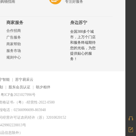
的购物指南
专注好服务
商家服务
身边苏宁
合作招商
全国300多个城
市，上万个门店
广告服务
和服务终端期待
商家帮助
您的光临，为您
服务市场
提供贴心的服
规则中心
务！
宁智能
|
苏宁易采云
划
|
股东会员认证
|
朝夕相伴
粤ICP备2021027996号
证书-（粤）-经营性-2022-0500
电话：02566996699-865948
药经营许可证农药经许（苏）32010020152
29902220013号
商品信息除外）