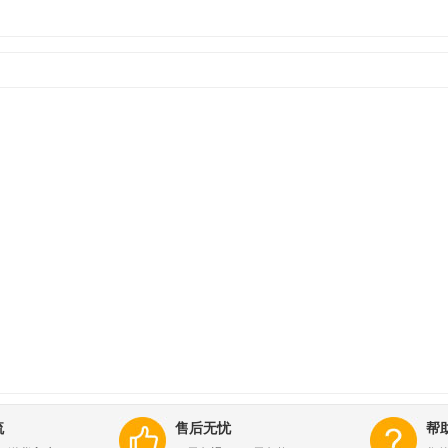
流
售后无忧
帮