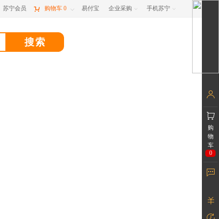
苏宁会员

购物车
0
易付宝
企业采购
手机苏宁



购
物
车
0