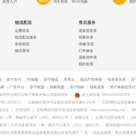
、送货入户
30天包退、365天包换
您
物流配送
售后服务
运费政策
退换货政策
物流配送服务
我要价保
签收验货
维修/安装
物流查询
订单修改
退换货申请
我的发票
融
|
苏宁支付
|
PP视频
|
苏宁物流
|
零售云
|
知识产权举报
|
投资者关系
|
苏
招商
|
广告平台
|
苏宁联盟
|
鹊桥联盟
|
苏宁招标
|
隐私政策
|
用户体验提升计
20-2026深圳市云网万店电子商务有限公司版权所有
|
苏公网安备 32010202010078号
|
20210115
|
出版物经营许可证新出发苏批字第A-243号
|
互联网药品信息服务资格
案凭证
|
经营证照
|
互联网违法和不良信息举报邮箱：kfpt-yy@cnsuning.com
|
举报
（粤）网械平台备字（2023）第00012号
|
变更公告
|
云网万店营业执照
|
农
第三方平台备案凭证-（粤）网药平台备字（2023）第0031号
|
网信算备4403031764
间接向消费者推销商品或者服务的商业宣传均属于“广告”（包装及参数、售后保障等