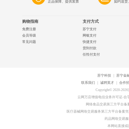
正品保障、提供发票
如约送货
购物指南
支付方式
免费注册
苏宁支付
会员等级
网银支付
常见问题
快捷支付
货到付款
任性付支付
苏宁科技
|
苏宁金
联系我们
|
诚聘英才
|
合作
Copyright© 20
云网万店增值电信业务许可证-合字B2-
网络食品交易第三方平台备
医疗器械网络交易服务第三方平台备案凭证-
药品网络交易服务
本网站直接或