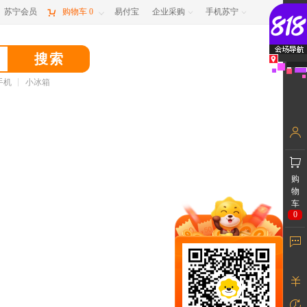
苏宁会员

购物车
0
易付宝
企业采购
手机苏宁



手机
小冰箱
购
物
车
0