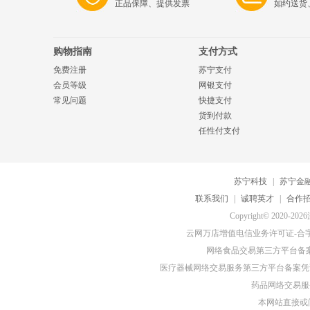
正品保障、提供发票
如约送货
购物指南
支付方式
免费注册
苏宁支付
会员等级
网银支付
常见问题
快捷支付
货到付款
任性付支付
苏宁科技
|
苏宁金
联系我们
|
诚聘英才
|
合作
Copyright© 20
云网万店增值电信业务许可证-合字B2-
网络食品交易第三方平台备
医疗器械网络交易服务第三方平台备案凭证-
药品网络交易服务
本网站直接或