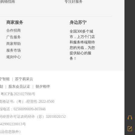
的购物指南
专注好服务
商家服务
身边苏宁
合作招商
全国300多个城
市，上万个门店
广告服务
和服务终端期待
商家帮助
您的光临，为您
服务市场
提供贴心的服
规则中心
务！
宁智能
|
苏宁易采云
划
|
股东会员认证
|
朝夕相伴
粤ICP备2021027996号
证书-（粤）-经营性-2022-0500
电话：02566996699-865948
药经营许可证农药经许（苏）32010020152
29902220013号
商品信息除外）