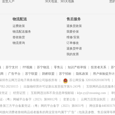
、送货入户
30天包退、365天包换
您
物流配送
售后服务
运费政策
退换货政策
物流配送服务
我要价保
签收验货
维修/安装
物流查询
订单修改
退换货申请
我的发票
融
|
苏宁支付
|
PP视频
|
苏宁物流
|
零售云
|
知识产权举报
|
投资者关系
|
苏
招商
|
广告平台
|
苏宁联盟
|
鹊桥联盟
|
苏宁招标
|
隐私政策
|
用户体验提升计
20-2026深圳市云网万店电子商务有限公司版权所有
|
苏公网安备 32010202010078号
|
20210115
|
出版物经营许可证新出发苏批字第A-243号
|
互联网药品信息服务资格
案凭证
|
经营证照
|
互联网违法和不良信息举报邮箱：kfpt-yy@cnsuning.com
|
举报
（粤）网械平台备字（2023）第00012号
|
变更公告
|
云网万店营业执照
|
农
第三方平台备案凭证-（粤）网药平台备字（2023）第0031号
|
网信算备4403031764
间接向消费者推销商品或者服务的商业宣传均属于“广告”（包装及参数、售后保障等