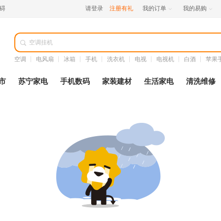
碍
请登录
注册有礼
我的订单
我的易购



空调
电风扇
冰箱
手机
洗衣机
电视
电视机
白酒
苹果
市
苏宁家电
手机数码
家装建材
生活家电
清洗维修