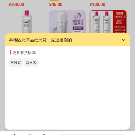
保湿持久控油替换
三合一脸部清洁无
196显白 全新柔润
S
¥
168.00
¥
45.00
¥
188.00
¥
1
装精华隔离不脱妆
刺激眼唇保湿免洗
丝缎唇膏295哑光口
正
一个壳2个芯进口原
不含酒精卸妆液)
红微醺甜茶 196朱
装黑盒13#
砂橘（哑光）
本地区此商品已无货，先逛逛别的
蓓昂斯(BYPHASS
Laneige 兰芝雪纱
蓓昂斯卸妆水500m
欧
更多有货版本
E)卸妆水 500ml
丝柔隔离#紫色 30
l卸妆液 两只装
花
ml 瓶 SPF25 PA++
0
三只装
两只装
自营
保湿提亮 粉底 遮瑕
¥
39.90
¥
86.00
¥
86.00
¥
1
防晒 隔离乳 防晒霜
图文详情
规格参数
售后服务
duang 到底啦~
登录
注册
电脑版
客户端