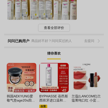
查看全部评价
问问已购用户
商品好不好？问问买过的人
去提问
猜你喜欢
韩国AEKYUNG爱
BYPHASSE 蓓昂斯
兰蔻(LANCOME)兰
T
敬气垫age20s四色
西班牙进口温和卸
蔻菁纯口红 小蛮腰
T
拉花全能气垫遮瑕
妆水500ml(眼唇脸
雾面哑光唇膏 经典
品
自营