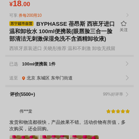
18
¥
.00
可享:
券每200用10
BYPHASSE 蓓昂斯 西班牙进口
温和卸妆水 100ml便携装(眼唇脸三合一脸
部清洁无刺激保湿免洗不含酒精卸妆液)
西班牙原装进口 关晓彤推荐 温和不刺激 卸妆无残留
已选
100ml便携装 1件
送至
北京
东城区
东华门街道
评价(5500+)
99%好评率
伟***棠
发货和物流都很快，产品效果不错。活动价物有所值，多
次购买，还会回购。