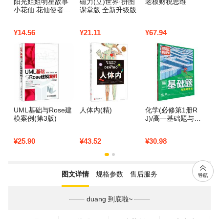
阳光姐姐明星故事
磁力(立)世界·拼图
老板财税思维
数
小花仙 花仙使者的
课堂版 全新升级版
电
守护
双
材
¥
14.56
¥
21.11
¥
67.94
¥
3
UML基础与Rose建
人体内(精)
化学(必修第1册R
模案例(第3版)
J)/高一基础题与高
考考法
¥
25.90
¥
43.52
¥
30.98
图文详情
规格参数
售后服务
duang 到底啦~