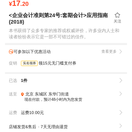
17
¥
.20
<企业会计准则第24号:套期会计>应用指南
(2018)
本书获得了众多专家的推荐或权威评价，许多业内人士和
读者纷纷表示它是一部不可错过的佳作。
可参加以下优惠活动
查看更多
促销
领15元无门槛支付券
实名领券
已选
1件
送至
北京
东城区
东华门街道
现在付款，预计48小时内为您发货
运费
运费10.00元
店铺发货&售后
7天无理由退货