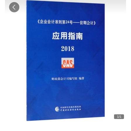
1
/
1