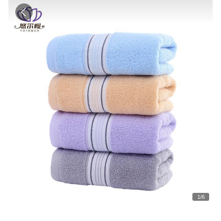
1
/
6