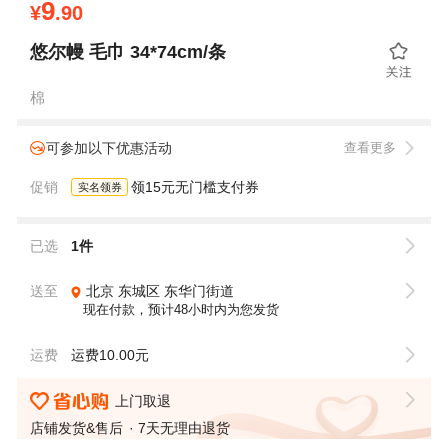
9
¥
.90
悠尔幔 毛巾 34*74cm/条
棉
可参加以下优惠活动
查看更多
促销
领15元无门槛支付券
实名领券
已选
1件
送至
北京
东城区
东华门街道
现在付款，预计48小时内为您发货
运费
运费10.00元
上门取退
店铺发货&售后
7天无理由退货