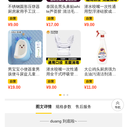
不锈钢圆形压饼器
泰国去黑头鼻贴whi
潜水咬嘴一次性通
一
厨房家用手工汉堡
te芦荟胶 清洁毛孔
用型浮潜硅胶成人
水
肉饼牛肉饼diy饭团
套装鼻头收缩Garys
呼吸管装备二级头
式
自营
自营
自营
饺子皮模具3759Z
oon粉刺贴3759A 3
浮潜配件3759Z 成
成
¥
9.00
¥
17.00
¥
9.00
¥
9
【1个装】压饼器加
盒【黑水2+收水1
人透明色*2【深潜
人
厚款-易清洗
+纸4+棉签2】
浮潜通用型】
浮
男宝宝小便器童男
潜水咬嘴一次性通
大公鸡头厨房强力
音
孩便斗尿盆儿童尿
用全干式呼吸管配
去油污清洁剂清洗
软
壶马桶挂墙式站立
件二级头硅胶浮潜
神器官方旗舰店重
折
自营
自营
自营
便池尿尿神器3759
装备成人专业3759
油污净油烟机3759
储
¥
19.00
¥
9.00
¥
11.00
¥
1
小恐龙款-海洋蓝
Z 成人透明色*2
A 大公鸡油污净625
A
【优质PP材质】送
【深潜浮潜通用
ml【1瓶】
【
吸盘+挂钩+刷子
型】
图文详情
规格参数
售后服务
duang 到底啦~