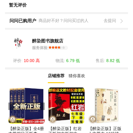
暂无评价
问问已购用户
商品好不好？问问买过的人
去提问
醉染图书旗舰店
服务体验
评价:
10.00 高
物流:
6.79 低
售后:
8.82 低
店铺推荐
猜你喜欢
【醉染正版】全4册
【醉染正版】红岩
【醉染正版】正版