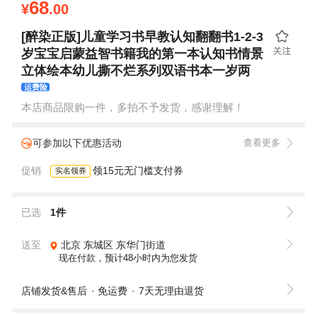
68
¥
.00
[醉染正版]儿童学习书早教认知翻翻书1-2-3
岁宝宝启蒙益智书籍我的第一本认知书情景
立体绘本幼儿撕不烂系列双语书本一岁两
运费险
本店商品限购一件，多拍不予发货，感谢理解！
可参加以下优惠活动
查看更多
促销
领15元无门槛支付券
实名领券
已选
1件
送至
北京
东城区
东华门街道
现在付款，预计48小时内为您发货
店铺发货&售后
免运费
7天无理由退货