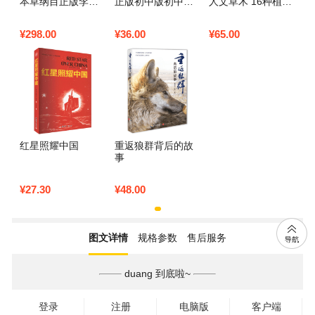
本草纲目正版李时
正版初中版初中生
人文草木 16种植物
珍原著原版全套4册
版青少年中学生课
的起源 驯化与崇拜
彩图版彩色详解中
外书籍文学小说书
看一颗小小的植物
¥
298.00
¥
36.00
¥
65.00
国药学巨著古典百
红岩书正版原版罗
如何改变世界格局
科全书养生书籍中
广斌杨益言原著红
与人类文明的进程
医正版中草药大全
颜在烈火中红小著
植文正草
册
红星照耀中国
重返狼群背后的故
事
¥
27.30
¥
48.00
图文详情
规格参数
售后服务
duang 到底啦~
登录
注册
电脑版
客户端