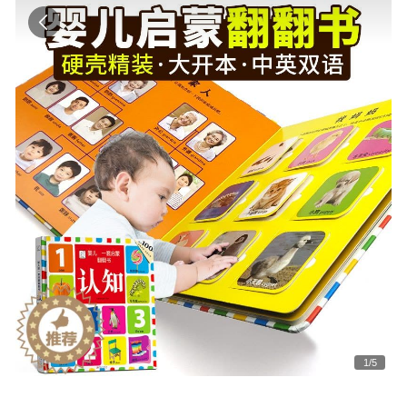
1
/
5