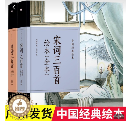
1
/
5