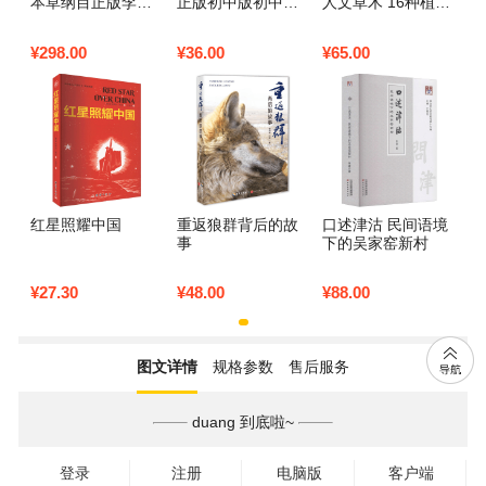
本草纲目正版李时
正版初中版初中生
人文草木 16种植物
珍原著原版全套4册
版青少年中学生课
的起源 驯化与崇拜
彩图版彩色详解中
外书籍文学小说书
看一颗小小的植物
¥
298.00
¥
36.00
¥
65.00
国药学巨著古典百
红岩书正版原版罗
如何改变世界格局
科全书养生书籍中
广斌杨益言原著红
与人类文明的进程
医正版中草药大全
颜在烈火中红小著
植文正草
册
红星照耀中国
重返狼群背后的故
口述津沽 民间语境
事
下的吴家窑新村
¥
27.30
¥
48.00
¥
88.00
图文详情
规格参数
售后服务
duang 到底啦~
登录
注册
电脑版
客户端