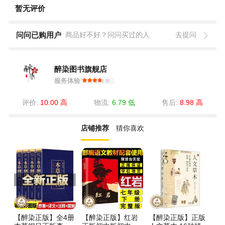
暂无评价
问问已购用户
商品好不好？问问买过的人
去提问
醉染图书旗舰店
服务体验
评价:
10.00 高
物流:
6.79 低
售后:
8.98 高
店铺推荐
猜你喜欢
【醉染正版】全4册
【醉染正版】红岩
【醉染正版】正版