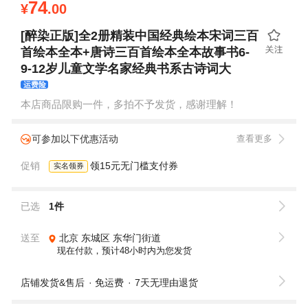
74
¥
.00
[醉染正版]全2册精装中国经典绘本宋词三百
首绘本全本+唐诗三百首绘本全本故事书6-
9-12岁儿童文学名家经典书系古诗词大
运费险
本店商品限购一件，多拍不予发货，感谢理解！
可参加以下优惠活动
查看更多
促销
领15元无门槛支付券
实名领券
已选
1件
送至
北京
东城区
东华门街道
现在付款，预计48小时内为您发货
店铺发货&售后
免运费
7天无理由退货