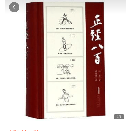
1
/
1