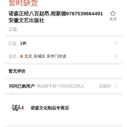
暂时缺货
诺森正经八百赵昂,程新德9787539664491
安徽文艺出版社
正版
已选
1件
送至
北京
东城区
东华门街道
暂无评价
问问已购用户
商品好不好？问问买过的人
去提问
诺森文化制品专营店