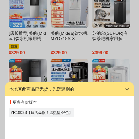
[店长推荐]美的(Mid
美的(Midea)饮水机
苏泊尔(SUPOR)有
美
ea)饮水机家用桶装
MYD718S-X
钛茶吧机家用多功
储
水立式办公温热型
能智能家用办公室
免
自营
饮水器烧水制热双
一体机6段保温双壶
零
¥
329.00
¥
329.00
¥
399.00
¥
1
门防尘 YR1002S-X
配置
能
(H
本地区此商品已无货，先逛逛别的
YD1318S-X饮水机
苏泊尔SUPOR茶吧
美的饮水机 MYR72
美
更多有货版本
机2024新品家用高
0T
8S
端饮水机遥控智能
YR1002S【镇店爆款！温热型 银色】
下置水桶全自动控
¥
459.00
¥
799.00
¥
149.00
¥
2
温立式柜式冷热温
多功能泡茶机SW-C
BJ27C