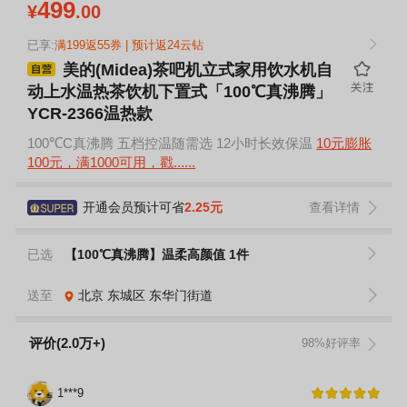
499
¥
.00
已享:
满199返55券 | 预计返24云钻
美的(Midea)茶吧机立式家用饮水机自
动上水温热茶饮机下置式「100℃真沸腾」
YCR-2366温热款
100℃C真沸腾 五档控温随需选 12小时长效保温
10元膨胀
100元，满1000可用，戳......
开通会员预计可省
2.25元
查看详情
已选
【100℃真沸腾】温柔高颜值 1件
送至
北京
东城区
东华门街道
评价(2.0万+)
98%好评率
1***9