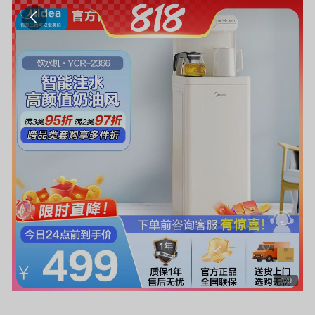
1
/
9