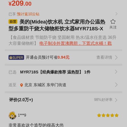
209
¥
.00
已享:
预计返10云钻
美的(Midea)饮水机 立式家用办公温热
型多重防干烧大储物柜饮水器MYR718S-X
【食品级材质 节能防干烧 坚固耐用 热水/温水任意选 36升
大容量储物柜】
电子制冷外置沸腾胆，下置式水桶！戳
开通会员预计可省
0.94元
查看详情
已选
MYR718S【经典爆款推荐 温热型】 1件
送至
北京
东城区
东华门街道
评价(2.0万+)
98%好评率
1***9
非常喜欢这个造型的很高大尚