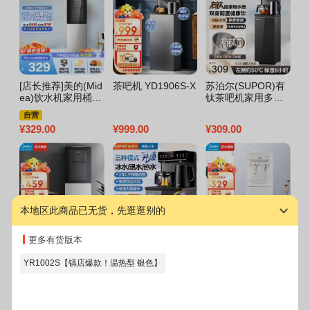
[店长推荐]美的(Mid
茶吧机 YD1906S-X
苏泊尔(SUPOR)有
美
ea)饮水机家用桶装
钛茶吧机家用多功
M
水立式办公温热型
能智能家用办公室
热
自营
饮水器烧水制热双
一体机6段保温双壶
净
¥
329.00
¥
999.00
¥
309.00
¥
4
门防尘 YR1002S-X
配置
净
O
本地区此商品已无货，先逛逛别的
YD1318S-X饮水机
苏泊尔SUPOR茶吧
美的(Midea)饮水机
美
更多有货版本
机2024新品家用高
MYD718S-X
8S
端饮水机遥控智能
YR1002S【镇店爆款！温热型 银色】
下置水桶全自动控
¥
459.00
¥
599.00
¥
329.00
¥
2
温立式柜式冷热温
多功能泡茶机SW-C
BJ27C