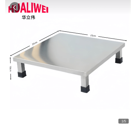
1
/
5