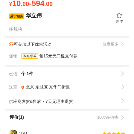
10
-594
¥
.00
.00
华立伟
苏宁服务
多规格
可参加以下优惠活动
查看更多
促销
领15元无门槛支付券
实名领券
已选
个 1件
送至
北京
东城区
东华门街道
供应商发货&售后
7天无理由退货
评价(1)
100%好评率
1***1