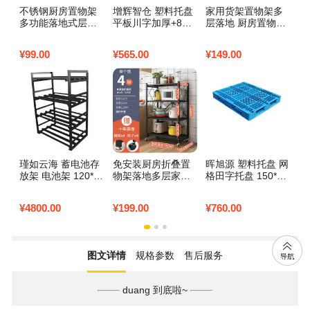
不锈钢厨房置物架
增辉智仓 塑料托盘
家用货架置物架多
厨
多功能落地式层架
平板川字加厚+8钢
层落地 厨房置物架
层
多层储物家用货架
100*100*15CM 个
客厅阳台收纳架厨
家
收纳货物架子 三层
房储物架杂物整理
柜
¥
99.00
¥
565.00
¥
149.00
¥
2
加厚-100CM高【三
铁架子 五层-183cm
典
面护栏】 长80宽35
高【黑色】 长80宽
m
40
瑾如云海 蓄电池存
免安装厨房折叠置
晖旭源 塑料托盘 网
增
放架 电池架 120*1
物架落地多层家用
格田字托盘 150*12
防
20*150cm 组
储物架锅具烤箱微
0*15cm 个
0
波炉收纳架子 黑色
¥
4800.00
¥
199.00
¥
760.00
¥
1
4层72
图文详情
规格参数
售后服务
duang 到底啦~