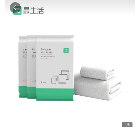
1
/
5