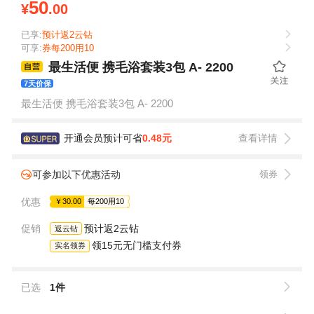
50
¥
.00
已享:
预计返2云钻
可享:
券每200用10
最生活便 携毛浴套装3包 A- 2200
7天价保
最生活便 携毛浴套装3包 A- 2200
开通会员预计可省
0.48元
查看详情
可参加以下优惠活动
领券
优惠
￥30.00
每200用10
促销
预计返2云钻
返云钻
领15元无门槛支付券
实名领券
已选
1件