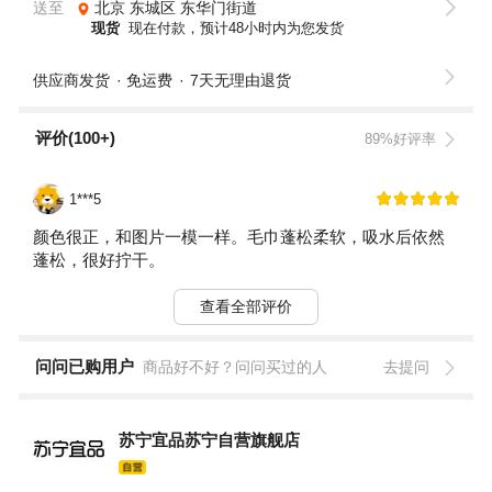
送至
北京
东城区
东华门街道
现货
现在付款，预计48小时内为您发货
供应商发货
免运费
7天无理由退货
评价(100+)
89%好评率
1***5
颜色很正，和图片一模一样。毛巾蓬松柔软，吸水后依然
蓬松，很好拧干。
查看全部评价
问问已购用户
商品好不好？问问买过的人
去提问
苏宁宜品苏宁自营旗舰店