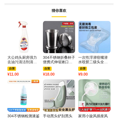
猜你喜欢
大公鸡头厨房强力
304不锈钢折叠杯子
一次性浮潜咬嘴潜
s
去油污清洁剂清洗
便携式伸缩漱口杯
水咬胶二级头全干
润
神器官方旗舰店重
小水杯户外旅行露
式深潜呼吸管配件
水
自营
自营
自营
油污净油烟机3759
营压缩杯3759Z 30
成人通用3759Z 成
官
¥
11.00
¥
18.00
¥
9.00
¥
7
A 大公鸡油污净625
4不锈钢折叠水杯
人透明色*2【深潜
g
ml【1瓶】
【250ml】
浮潜通用型】
支
304不锈钢检测液鉴
手动黑头铲刮黑头
家用小旋风插座风
音