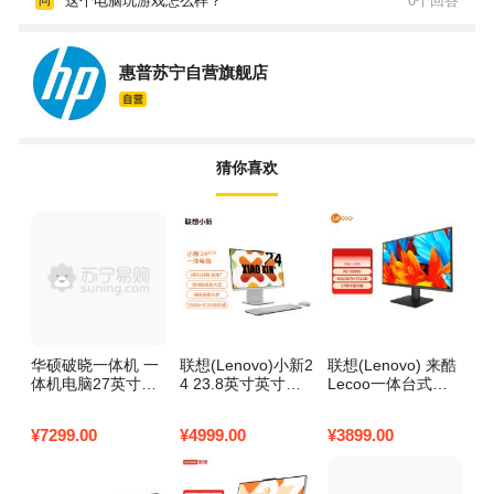
这个电脑玩游戏怎么样？
0个回答
惠普苏宁自营旗舰店
猜你喜欢
华硕破晓一体机 一
联想(Lenovo)小新2
联想(Lenovo) 来酷
联
体机电脑27英寸高
4 23.8英寸英寸一
Lecoo一体台式机
L
刷屏(酷睿7-240H 1
体台式电脑(AMD R
电脑27英寸 R5-35
7
6G DDR5 1TB SS
7 H255 16G 512G
00U 16GB内存 512
7
¥
7299.00
¥
4999.00
¥
3899.00
¥
3
D 无线键鼠 白色)
SSD ）云影白
G SSD 黑色
S