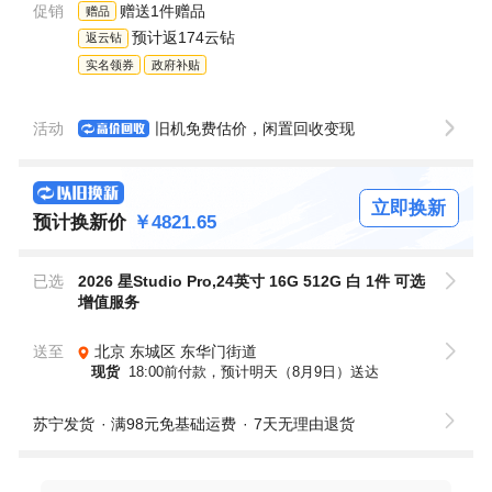
促销
赠送1件赠品
赠品
预计返174云钻
返云钻
实名领券
政府补贴
活动
旧机免费估价，闲置回收变现
立即换新
预计换新价
￥4821.65
已选
2026 星Studio Pro,24英寸 16G 512G 白 1件
可选
增值服务
送至
北京
东城区
东华门街道
现货
18:00前付款，预计明天（8月9日）送达
苏宁发货
满98元免基础运费
7天无理由退货