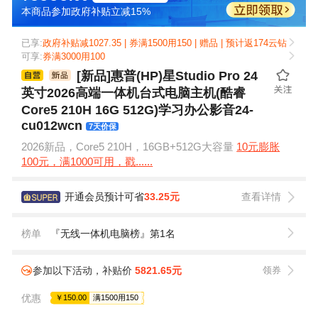
本商品参加政府补贴立减15%
已享:
政府补贴减1027.35 | 券满1500用150 | 赠品 | 预计返174云钻
可享:
券满3000用100
[新品]惠普(HP)星Studio Pro 24
英寸2026高端一体机台式电脑主机(酷睿
Core5 210H 16G 512G)学习办公影音24-
cu012wcn
7天价保
2026新品，Core5 210H，16GB+512G大容量
10元膨胀
100元，满1000可用，戳......
开通会员预计可省
33.25元
查看详情
榜单
『无线一体机电脑榜』第1名
参加以下活动，补贴价
5821.65元
领券
优惠
￥150.00
满1500用150