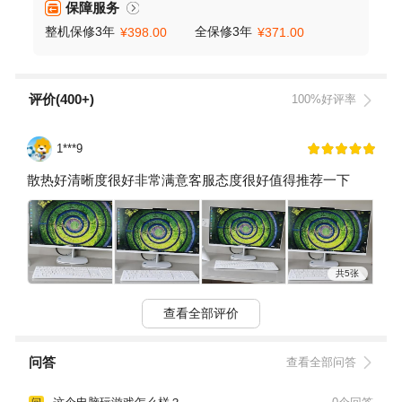
保障服务
整机保修3年
全保修3年
¥398.00
¥371.00
评价(400+)
100%好评率
1***9
散热好清晰度很好非常满意客服态度很好值得推荐一下
共5张
查看全部评价
问答
查看全部问答
问