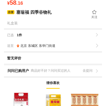
58
¥
.16
塞翁福 四季谷物礼
礼盒装
已选
1件
送至
北京
东城区
东华门街道
暂无评价
问问已购用户
商品好不好？问问买过的人
去提问
猜你喜欢