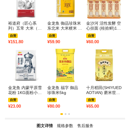
裕道府（匠心系
金龙鱼 御品珍珠米
金沙河 活性发酵 空
京
列）五常 大米（双
东北米 大米粳米 5k
心挂面 (桂拾鲜)150
5
层袋真空装）5kg
g
G*10包
自营
自营
自营
¥
151.80
¥
59.90
¥
60.00
¥
1
金龙鱼 内蒙平原雪
金龙鱼 福字 御品
十月稻田(SHIYUED
艾
花粉 1KG面粉小麦
珍珠米5kg
AOTIAN) 磨米世家
全
粉面条馒头饺子
五常大米 2.5kg
自营
自营
自营
¥
23.00
¥
80.00
¥
65.00
¥
8
图文详情
规格参数
售后服务