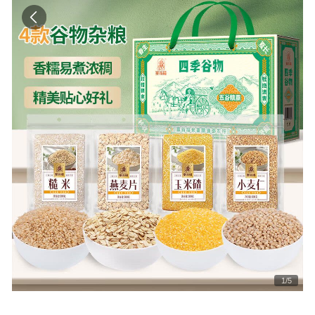
1
/
5