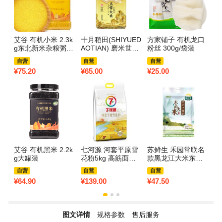
艾谷 有机小米 2.3k
十月稻田(SHIYUED
方家铺子 有机龙口
金
g东北新米杂粮粥五
AOTIAN) 磨米世家
粉丝 300g/袋装
用
谷特产粗粮粥料可
五常大米 2.5kg
自营
自营
自营
做米糊大罐装
¥
75.20
¥
65.00
¥
25.00
¥
2
艾谷 有机黑米 2.2k
七河源 河套平原雪
苏鲜生 禾园常联名
中
g大罐装
花粉5kg 高筋面粉
款黑龙江大米东北
南
河套面粉
大米珍珠小香稻 5k
粘
自营
自营
自营
g
米
¥
64.90
¥
139.00
¥
47.50
¥
6
图文详情
规格参数
售后服务