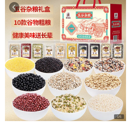
1
/
5