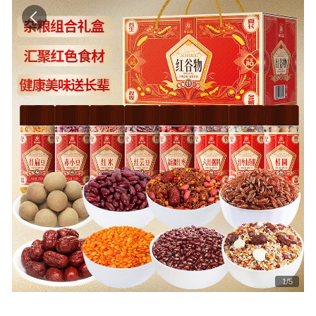
1
/
5