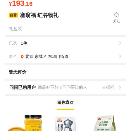
193
¥
.16
塞翁福 红谷物礼
礼盒装
已选
1件
送至
北京
东城区
东华门街道
暂无评价
问问已购用户
商品好不好？问问买过的人
去提问
猜你喜欢