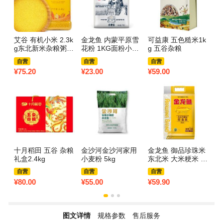
艾谷 有机小米 2.3k
金龙鱼 内蒙平原雪
可益康 五色糙米1k
金
g东北新米杂粮粥五
花粉 1KG面粉小麦
g 五谷杂粮
小
谷特产粗粮粥料可
粉面条馒头饺子
自营
自营
自营
做米糊大罐装
¥
75.20
¥
23.00
¥
59.00
¥
6
十月稻田 五谷 杂粮
金沙河金沙河家用
金龙鱼 御品珍珠米
燕
礼盒2.4kg
小麦粉 5kg
东北米 大米粳米 5k
g
g
自营
自营
自营
¥
80.00
¥
55.00
¥
59.90
¥
2
图文详情
规格参数
售后服务