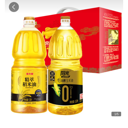
1
/
5