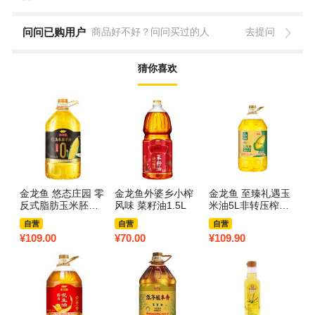
问问已购用户
商品好不好？问问买过的人
去提问
猜你喜欢
金龙鱼 悠态庄园 零
金龙鱼外婆乡小榨
金龙鱼 至臻礼遇玉
福
反式脂肪玉米胚芽
风味 菜籽油1.5L
米油5L非转压榨食
油
油压榨一级食用油
用油植物油大桶装
自营
自营
自营
非转基因 4L
¥
109.00
¥
70.00
¥
109.90
¥
1