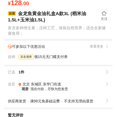
128
¥
.00
金龙鱼黄金油礼盒A款3L (稻米油
1.5L+玉米油1.5L)
富含多种维生素；压榨工艺，保留自然营养；适合全家健
康食用；
可参加以下优惠活动
查看更多
促销
领15元无门槛支付券
实名领券
已选
1件
送至
北京
东城区
东华门街道
现货
现在付款，尽快为您发货
供应商发货
满98元免基础运费
不支持无理由退货
暂无评价