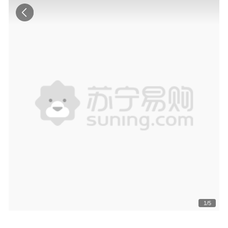
1
/
5