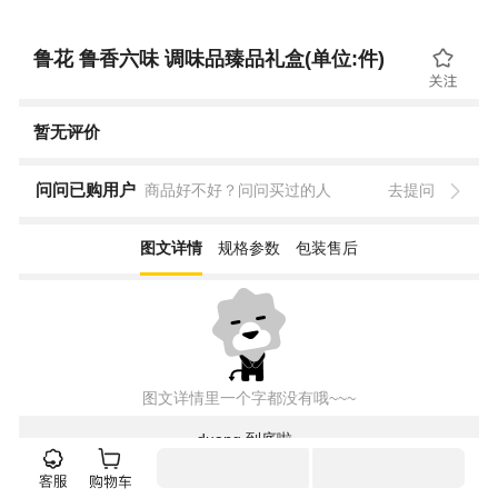
鲁花 鲁香六味 调味品臻品礼盒(单位:件)
暂无评价
问问已购用户
商品好不好？问问买过的人
去提问
图文详情
规格参数
包装售后
图文详情里一个字都没有哦~~~
duang 到底啦~
登录
注册
电脑版
客户端