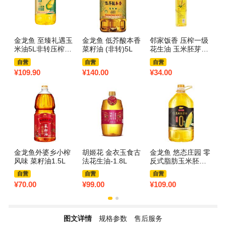
金龙鱼 至臻礼遇玉
金龙鱼 低芥酸本香
邻家饭香 压榨一级
福
米油5L非转压榨食
菜籽油 (非转)5L
花生油 玉米胚芽油
油
用油植物油大桶装
葵花籽油 调和油 菜
自营
自营
自营
籽油 大豆油 压榨一
¥
109.90
¥
140.00
¥
34.00
¥
1
级玉米胚芽油500m
L*1瓶
金龙鱼外婆乡小榨
胡姬花 金衣玉食古
金龙鱼 悠态庄园 零
艾
风味 菜籽油1.5L
法花生油-1.8L
反式脂肪玉米胚芽
L
油压榨一级食用油
自营
自营
自营
非转基因 4L
¥
70.00
¥
99.00
¥
109.00
¥
6
图文详情
规格参数
售后服务