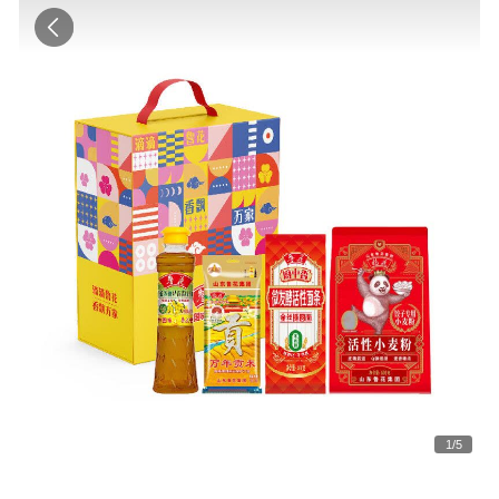
1
/
5