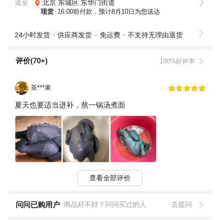
送至
北京
东城区
东华门街道
现货
16:00前付款，预计8月10日为您送达
24小时发货
供应商发货
免运费
不支持无理由退货
评价(70+)
100%好评率
茶***果
夏天也要适当进补，熬一锅汤煮面
查看全部评价
问问已购用户
商品好不好？问问买过的人
去提问