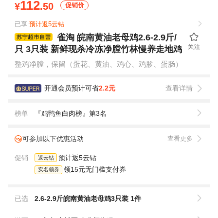
112
¥
.50
促销价
已享:
预计返5云钻
雀淘 皖南黄油老母鸡2.6-2.9斤/
只 3只装 新鲜现杀冷冻净膛竹林慢养走地鸡
整鸡净膛，保留（蛋花、黄油、鸡心、鸡胗、蛋肠）
开通会员预计可省
2.2元
查看详情
榜单
『鸡鸭鱼白肉榜』第3名
可参加以下优惠活动
查看更多
促销
预计返5云钻
返云钻
领15元无门槛支付券
实名领券
已选
2.6-2.9斤皖南黄油老母鸡3只装 1件