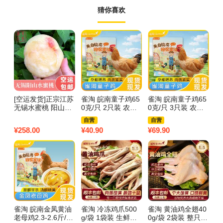
猜你喜欢
[空运发货]正宗江苏
雀淘 皖南童子鸡65
雀淘 皖南童子鸡65
雀
无锡水蜜桃 阳山镇
0克/只 2只装 农家
0克/只 3只装 农家
老
老蔡桃庄 单果7-8
慢养走地鸡新鲜现
慢养走地鸡新鲜现
只
自营
自营
两 8只装 可撕皮滴
杀整只顺丰发货
杀整只顺丰发货
净
¥
258.00
¥
40.90
¥
69.90
¥
3
水软桃 新鲜水果 果
鸡
园现采现摘现发 冷
链
雀淘 皖南金凤黄油
雀淘 冷冻鸡爪500
雀淘 黄油鸡全翅40
雀
老母鸡2.3-2.6斤/只
g/袋 1袋装 生鲜食
0g/袋 2袋装 整只连
g