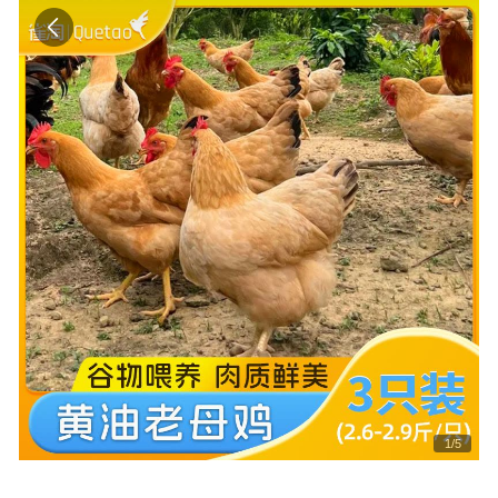
1
/
5