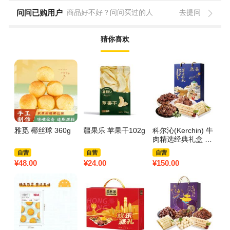
问问已购用户
商品好不好？问问买过的人
去提问
猜你喜欢
雅觅 椰丝球 360g
疆果乐 苹果干102g
科尔沁(Kerchin) 牛
爆
肉精选经典礼盒 45
g
7g
自营
自营
自营
¥
48.00
¥
24.00
¥
150.00
¥
4