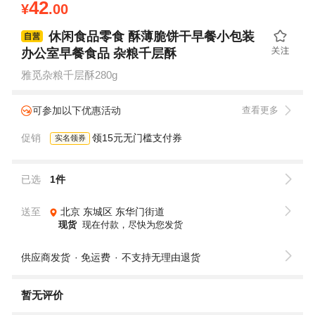
42
¥
.00
休闲食品零食 酥薄脆饼干早餐小包装
办公室早餐食品 杂粮千层酥
雅觅杂粮千层酥280g
可参加以下优惠活动
查看更多
促销
领15元无门槛支付券
实名领券
已选
1件
送至
北京
东城区
东华门街道
现货
现在付款，尽快为您发货
供应商发货
免运费
不支持无理由退货
暂无评价