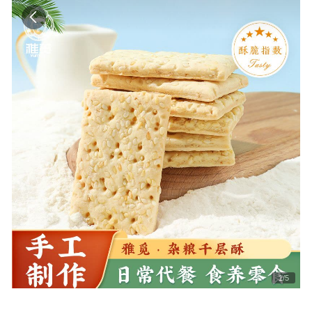
1
/
5