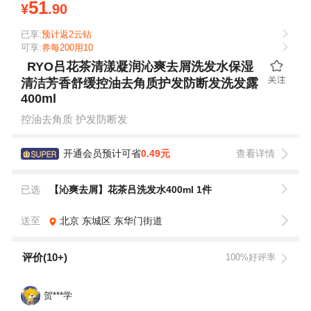
51
¥
.90
已享:
预计返2云钻
可享:
券每200用10
RYO吕花茶清漾凝润沁爽去屑洗发水保湿
清洁芳香舒缓控油去角质护发防断发洗发露
400ml
控油去角质 护发防断发
开通会员预计可省
0.49元
查看详情
已选
【沁爽去屑】花茶吕洗发水400ml 1件
送至
北京
东城区
东华门街道
评价(10+)
100%好评率
贺***学