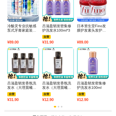
冷酸灵专业抗敏感
吕滋盈韧发密集修
日本资生堂Fino发
蜂
泵式牙膏家庭装组
护洗发水100ml*3
膜护发素头发护理
E
合6瓶装 共755g
免蒸倒膜改善毛躁
露
自营
(新老包装随机发)
修复干枯正品2个装
爽
¥
89.00
¥
31.90
¥
89.00
¥
2
吕滋盈韧发香氛洗
吕滋盈韧发香氛洗
吕滋盈韧发密集修
欧
发水（大理晨曦）1
发水（大理晨曦）1
护洗发水100ml
润
00ml*3
00ml
爽
自营
自营
自营
¥
31.90
¥
12.90
¥
12.90
¥
3