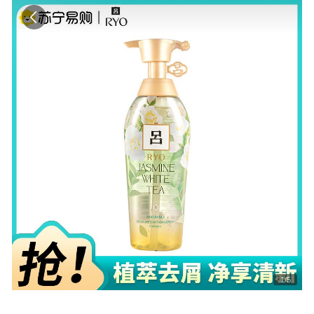
1
/
5