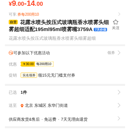
9
-14
¥
.00
.00
可享:
券每200用10
花露水喷头按压式玻璃瓶香水喷雾头细
雾超细适配195ml95ml喷雾嘴3759A
7天价保
花露水喷头按压式玻璃瓶香水喷雾头细雾超细
可参加以下优惠活动
领券
优惠
￥30.00
每200用10
促销
领15元无门槛支付券
实名领券
已选
1件
送至
北京
东城区
东华门街道
供应商发货&售后
免运费
7天无理由退货