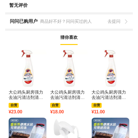
暂无评价
问问已购用户
商品好不好？问问买过的人
去提问
猜你喜欢
大公鸡头厨房强力
大公鸡头厨房强力
大公鸡头厨房强力
无
去油污清洁剂清洗
去油污清洁剂清洗
去油污清洁剂清洗
舍
神器官方旗舰店重
神器官方旗舰店重
神器官方旗舰店重
店
自营
自营
自营
油污净油烟机3759
油污净油烟机3759
油污净油烟机3759
发
¥
23.00
¥
18.00
¥
11.00
¥
8
A 大公鸡油污净625
A 大公鸡油污净625
A 大公鸡油污净625
Z
ml【3瓶】
ml【2瓶】
ml【1瓶】
+
发