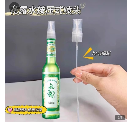
1
/
5