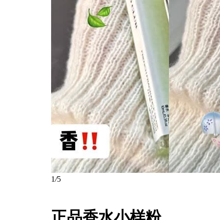
1
/
5
正品香水小样粉