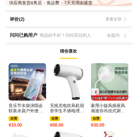
供应商发货&售后
免运费
7天无理由退货
评价(2)
查看全部
问问已购用户
商品好不好？问问买过的人
去提问
猜你喜欢
音乐节水袋演唱会
无线充电吹风机宿
家用小旋风插座风
紫
软装水袋户外便携
舍学生不插电理发
扇迷你吊挂式厨房
衣
折叠徒步登山运动
店专用负离子吹头
厕所卫生间专用插
测
自营
自营
自营
储水袋大容量3759
发家用便携式3759
电静音小风扇3759
度
¥
10.00
¥
88.00
¥
30.00
¥
6
A 软水袋白色1个
Z 白色充电强飓风
Z 2个【升级网罩
买
【700ml】带卡扣
+冷热两档+蓝光护
款】三插一体风扇
张
发+持久续航
✅安全防割手