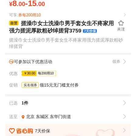
8
-15
¥
.00
.00
可享:
券每200用10
搓澡巾女士洗澡巾男手套女生不疼家用
强力搓泥厚款粗砂绰搓背3759
7天价保
搓澡巾女士洗澡巾男手套女生不疼家用强力搓泥厚款粗砂
绰搓背
可参加以下优惠活动
领券
优惠
￥30.00
每200用10
促销
领15元无门槛支付券
实名领券
已选
1件
送至
北京
东城区
东华门街道
7天价保