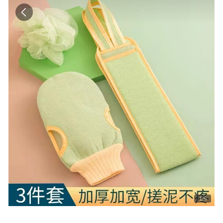
1
/
5