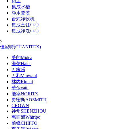
厨宝
集成水槽
净水套装
台式净饮机
集成烹饪中心
集成净洗中心
>
佳尼特(CHANITEX)
美的Midea
海尔Haier
万家乐
万和Vanward
林内Rinnai
華帝vatti
能率NORITZ
史密斯AOSMITH
CROWN
神州SHENZHOU
惠而浦Whirlpo
前锋CHIFFO