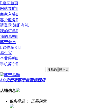

返回首页
网站导航

商家入驻

客户服务

请登录
注册有礼
我的订单

我的易购

苏宁会员

购物车
0

易付宝
企业采购

手机苏宁

AO史密斯苏宁自营旗舰店
店铺信息
服务承诺：
正品保障