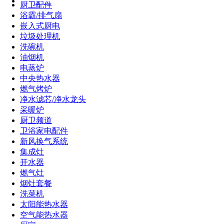
厨宝
厨卫配件
浴霸/排气扇
嵌入式厨电
垃圾处理机
洗碗机
油烟机
电蒸炉
中央热水器
燃气烤炉
净水滤芯/净水龙头
采暖炉
厨卫频道
卫浴家电配件
新风换气系统
集成灶
开水器
燃气灶
烟灶套餐
洗菜机
太阳能热水器
空气能热水器