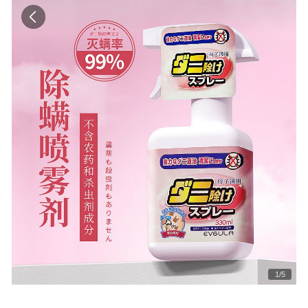
1
/
5