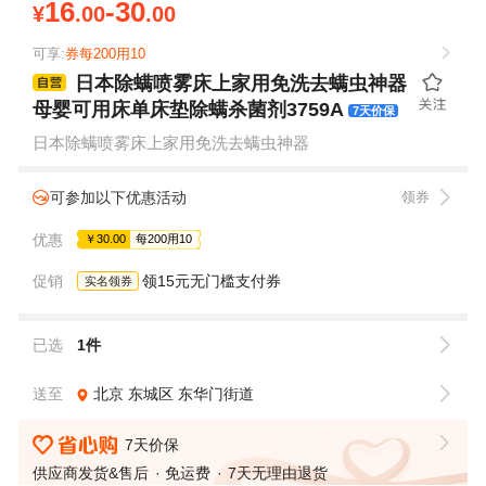
16
-30
¥
.00
.00
可享:
券每200用10
日本除螨喷雾床上家用免洗去螨虫神器
母婴可用床单床垫除螨杀菌剂3759A
7天价保
日本除螨喷雾床上家用免洗去螨虫神器
可参加以下优惠活动
领券
优惠
￥30.00
每200用10
促销
领15元无门槛支付券
实名领券
已选
1件
送至
北京
东城区
东华门街道
7天价保
供应商发货&售后
免运费
7天无理由退货