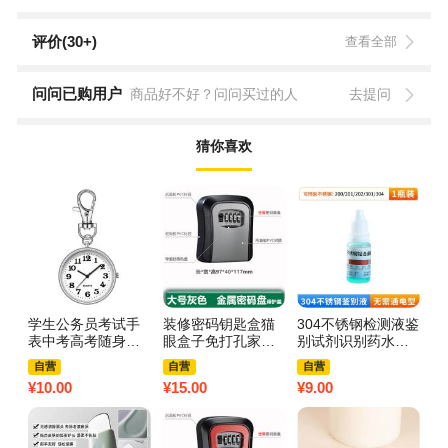
评价(30+)
查看全部
问问已购用户
商品好不好？问问买过的人
去提问
猜你喜欢
学生公务员考试手
装修密码钥匙盒猫
304不锈钢检测液鉴
丝
表中考高考随身指
眼盒子免打孔家用
别试剂识别药水锰
按
针小怀表石英表钥
门锁钥匙收纳箱壁
含量316测试鉴定剂
5
自营
自营
自营
匙扣3759Z 银色
挂式3759Z 灰色大
甲醛不绣钢3759Z
身
¥
10.00
¥
15.00
¥
9.00
¥
8
【便携准时-老师推
号【金属表盘】带
不锈钢检测液1瓶
7
荐】
护盖送免钉胶
【无需通电】
配
塔