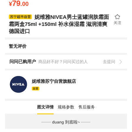
79
¥
.00
妮维雅NIVEA男士蓝罐润肤霜面
霜两盒75ml +150ml 补水保湿霜 滋润清爽
德国进口
暂无评价
问问已购用户
商品好不好？问问买过的人
去提问
妮维雅苏宁自营旗舰店
图文详情
规格参数
售后服务
duang 到底啦~