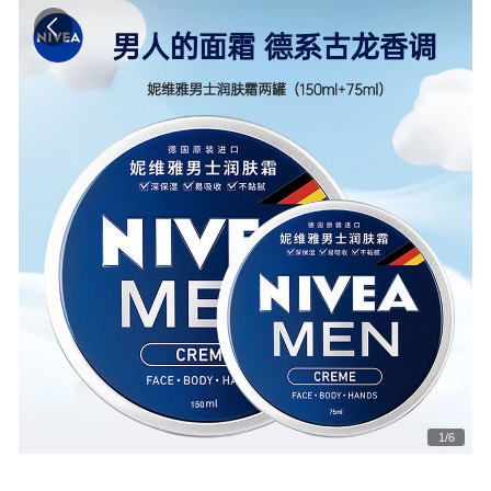
1
/
6