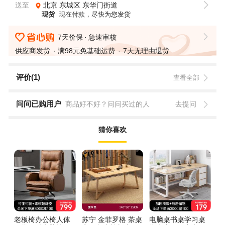
送至
北京
东城区
东华门街道
现货
现在付款，尽快为您发货
7天价保
急速审核
供应商发货
满98元免基础运费
7天无理由退货
评价(1)
查看全部
问问已购用户
商品好不好？问问买过的人
去提问
猜你喜欢
老板椅办公椅人体
苏宁 金菲罗格 茶桌
电脑桌书桌学习桌
办