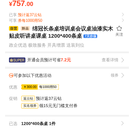
757
¥
.00
已享:
预计返37云钻
可享:
券每1000用50
绵冠长条桌培训桌会议桌油漆实木
贴皮听讲桌课桌 1200*400条桌
7天价保
政企优选 极致服务 开具增票 送装到位
开通会员预计可省
7.2元
查看详情
可参加以下优惠活动
领券
优惠
￥300.00
每1000用50
促销
预计返37云钻
返云钻
领15元无门槛支付券
实名领券
已选
1200*400条桌 1件