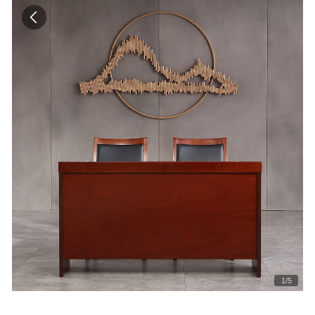
1
/
5