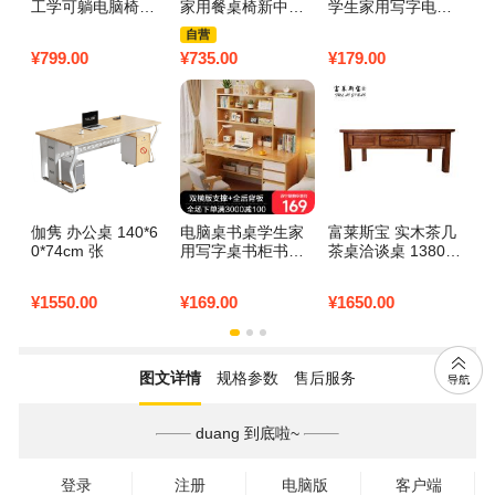
工学可躺电脑椅子
家用餐桌椅新中式
学生家用写字电脑
椅
家用靠背座电竞书
小户型办公长桌 14
桌台式工作台卧室
家
自营
桌沙发椅子真老板
0*60*75原木色
简易带抽屉办公桌
旋
¥
799.00
¥
735.00
¥
179.00
¥
2
椅 【琥珀色】耐磨
子 【稳固钢架】12
【
超迁皮+搁脚
0CM田园橡木色
胶
伽隽 办公桌 140*6
电脑桌书桌学生家
富莱斯宝 实木茶几
桌
0*74cm 张
用写字桌书柜书架
茶桌洽谈桌 1380*7
m
一体桌子卧室电脑
00*520 张
桌台式学习桌初中
¥
1550.00
¥
169.00
¥
1650.00
¥
1
生 【经典款】枫木
色100cm
图文详情
规格参数
售后服务
duang 到底啦~
登录
注册
电脑版
客户端