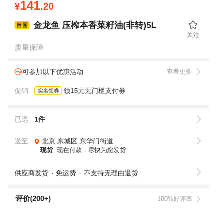
141
¥
.20
金龙鱼 压榨本香菜籽油(非转)5L
质量保障
可参加以下优惠活动
查看更多
促销
领15元无门槛支付券
实名领券
已选
1件
送至
北京
东城区
东华门街道
现货
现在付款，尽快为您发货
供应商发货
免运费
不支持无理由退货
评价(200+)
100%好评率