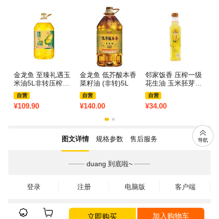
金龙鱼 至臻礼遇玉
金龙鱼 低芥酸本香
邻家饭香 压榨一级
胡
米油5L非转压榨食
菜籽油 (非转)5L
花生油 玉米胚芽油
法
用油植物油大桶装
葵花籽油 调和油 菜
自营
自营
自营
籽油 大豆油 压榨一
¥
109.90
¥
140.00
¥
34.00
¥
9
级玉米胚芽油500m
L*1瓶
图文详情
规格参数
售后服务
duang 到底啦~
登录
注册
电脑版
客户端
立即购买
加入购物车