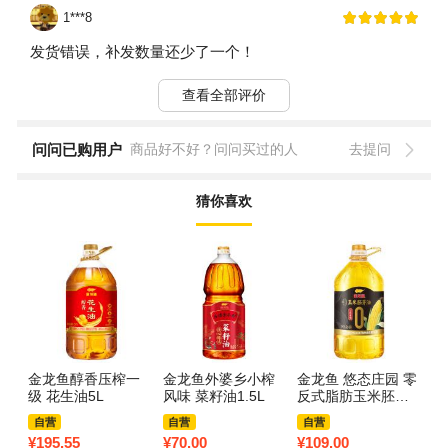
1***8
发货错误，补发数量还少了一个！
查看全部评价
问问已购用户
商品好不好？问问买过的人
去提问
猜你喜欢
金龙鱼醇香压榨一
金龙鱼外婆乡小榨
金龙鱼 悠态庄园 零
福
级 花生油5L
风味 菜籽油1.5L
反式脂肪玉米胚芽
油 
油压榨一级食用油
自营
自营
自营
非转基因 4L
¥
195.55
¥
70.00
¥
109.00
¥
5