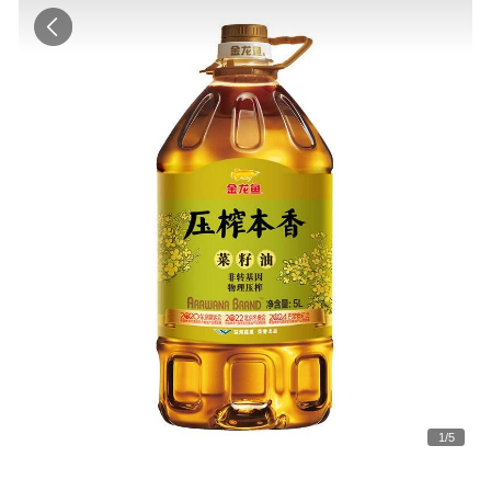
1
/
5