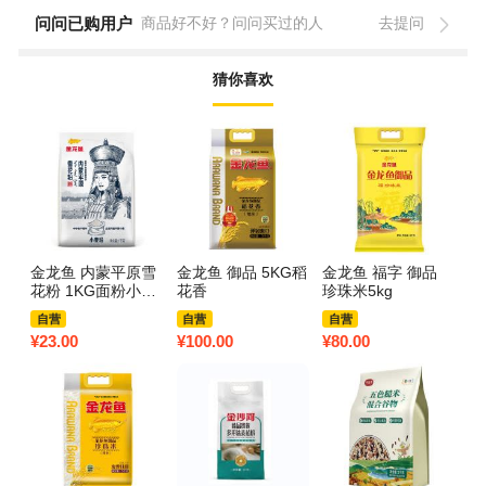
问问已购用户
商品好不好？问问买过的人
去提问
猜你喜欢
金龙鱼 内蒙平原雪
金龙鱼 御品 5KG稻
金龙鱼 福字 御品
艾
花粉 1KG面粉小麦
花香
珍珠米5kg
g
粉面条馒头饺子
自营
自营
自营
¥
23.00
¥
100.00
¥
80.00
¥
6