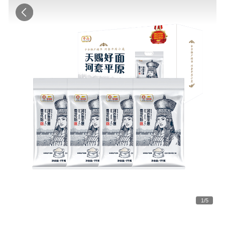
1
/
5