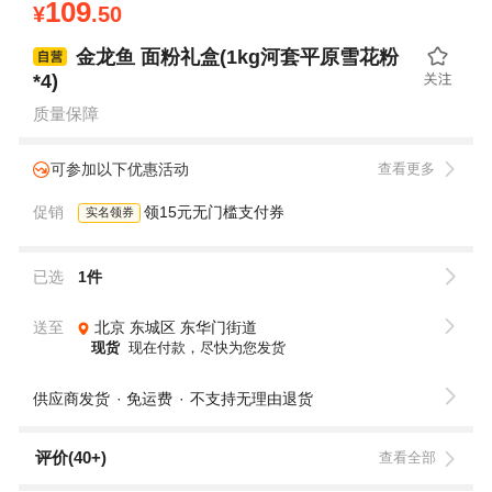
109
¥
.50
金龙鱼 面粉礼盒(1kg河套平原雪花粉
*4)
质量保障
可参加以下优惠活动
查看更多
促销
领15元无门槛支付券
实名领券
已选
1件
送至
北京
东城区
东华门街道
现货
现在付款，尽快为您发货
供应商发货
免运费
不支持无理由退货
评价(40+)
查看全部