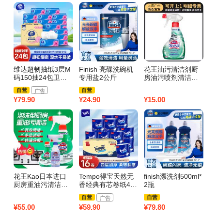
维达超韧抽纸3层M
Finish 亮碟洗碗机
花王油污清洁剂厨
T
码150抽24包卫生
专用盐2公斤
房油污喷剂清洁剂
雏
纸 家用实惠装餐巾
多用途污垢清洁喷
抽
自营
自营
广告
纸面巾纸卫生纸纸
雾去油污
实
¥
79.90
¥
24.90
¥
15.00
¥
4
巾(新旧包装交替发
面
货)
(
花王Kao日本进口
Tempo得宝天然无
finish漂洗剂500ml*
创
厨房重油污清洁喷
香经典有芯卷纸4层
2瓶
光
雾泡沫型抽油烟机
160g16卷卫生纸 四
自营
自营
广告
清洗剂瓶装+替换
层加厚厕纸卫生纸
¥
55.00
¥
59.90
¥
79.80
¥
3
家用实惠纸(整箱销