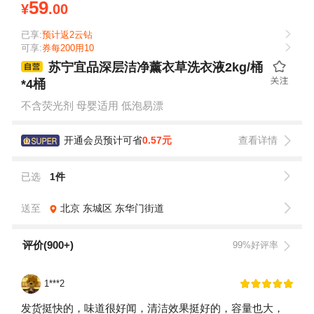
59
¥
.00
已享:
预计返2云钻
可享:
券每200用10
苏宁宜品深层洁净薰衣草洗衣液2kg/桶
*4桶
不含荧光剂 母婴适用 低泡易漂
开通会员预计可省
0.57元
查看详情
已选
1件
送至
北京
东城区
东华门街道
评价(900+)
99%好评率
1***2
发货挺快的，味道很好闻，清洁效果挺好的，容量也大，