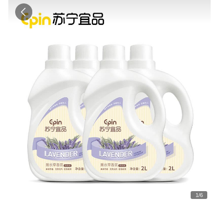
1
/
6