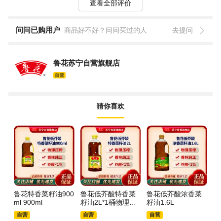
查看全部评价
问问已购用户
商品好不好？问问买过的人
去提问
鲁花苏宁自营旗舰店
猜你喜欢
鲁花特香菜籽油900
鲁花低芥酸特香菜
鲁花低芥酸浓香菜
鲁
ml 900ml
籽油2L*1桶物理压
籽油1.6L
油 
榨一级食用油小瓶
自营
自营
自营
装