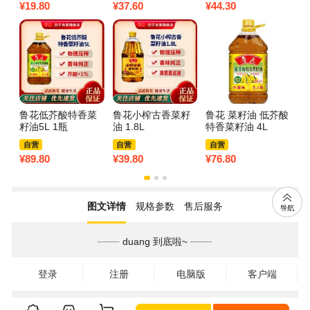
¥
19.80
¥
37.60
¥
44.30
¥
7
鲁花低芥酸特香菜
鲁花小榨古香菜籽
鲁花 菜籽油 低芥酸
鲁
籽油5L 1瓶
油 1.8L
特香菜籽油 4L
籽
自营
自营
自营
¥
89.80
¥
39.80
¥
76.80
¥
3
图文详情
规格参数
售后服务
duang 到底啦~
登录
注册
电脑版
客户端