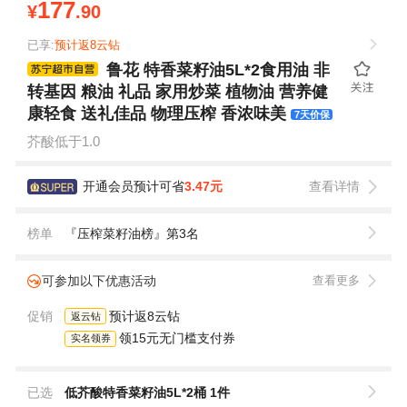
177
¥
.90
已享:
预计返8云钻
鲁花 特香菜籽油5L*2食用油 非
转基因 粮油 礼品 家用炒菜 植物油 营养健
康轻食 送礼佳品 物理压榨 香浓味美
7天价保
芥酸低于1.0
开通会员预计可省
3.47元
查看详情
榜单
『压榨菜籽油榜』第3名
可参加以下优惠活动
查看更多
促销
预计返8云钻
返云钻
领15元无门槛支付券
实名领券
已选
低芥酸特香菜籽油5L*2桶 1件