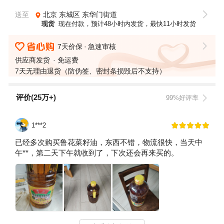
送至
北京
东城区
东华门街道
现货
现在付款，预计48小时内发货，最快11小时发货
7天价保
急速审核
供应商发货
免运费
7天无理由退货（防伪签、密封条损毁后不支持）
评价(25万+)
99%好评率
1***2
已经多次购买鲁花菜籽油，东西不错，物流很快，当天中
午**，第二天下午就收到了，下次还会再来买的。