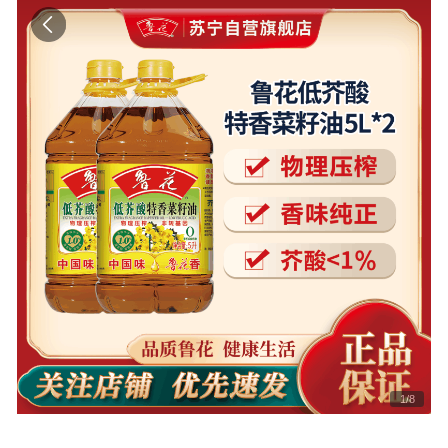
1
/
8