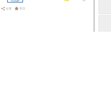
关注
分享
尤