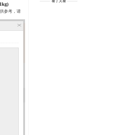
看了又看
kg)
供参考，请
>
<