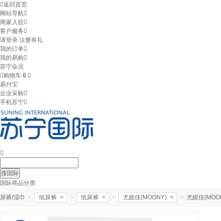

返回首页
网站导航

商家入驻

客户服务

请登录
注册有礼
我的订单

我的易购

苏宁会员

购物车
0

易付宝
企业采购

手机苏宁


国际商品分类
尿裤/湿巾
>
纸尿裤
>
纸尿裤
>
尤妮佳(MOONY)
>
尤妮佳(MOO