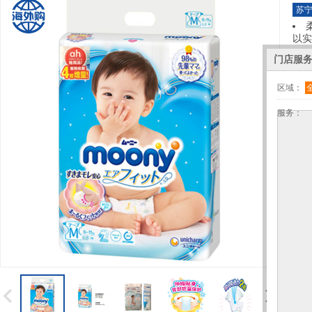
苏
以实
门店服
区域：
服务：