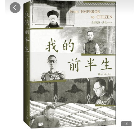
1
/
1