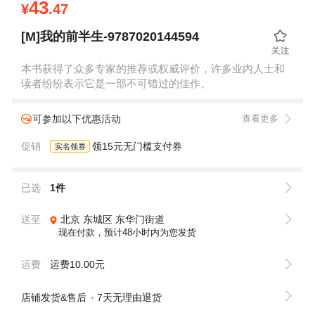
43
¥
.47
[M]我的前半生-9787020144594
本书获得了众多专家的推荐或权威评价，许多业内人士和
读者纷纷表示它是一部不可错过的佳作。
可参加以下优惠活动
查看更多
促销
领15元无门槛支付券
实名领券
已选
1件
送至
北京
东城区
东华门街道
现在付款，预计48小时内为您发货
运费
运费10.00元
店铺发货&售后
7天无理由退货