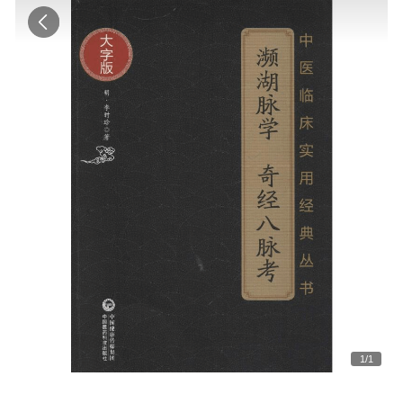
1
/
1