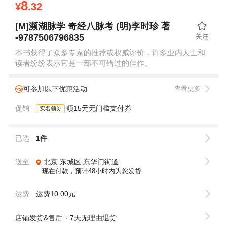
8
¥
.32
[M]濒湖脉学 奇经八脉考 (明)李时珍 著
-9787506796835
本书获得了众多专家的推荐或权威评价，许多业内人士和
读者纷纷表示它是一部不可错过的佳作。
可参加以下优惠活动
查看更多
促销
领15元无门槛支付券
实名领券
已选
1件
送至
北京
东城区
东华门街道
现在付款，预计48小时内为您发货
运费
运费10.00元
店铺发货&售后
7天无理由退货