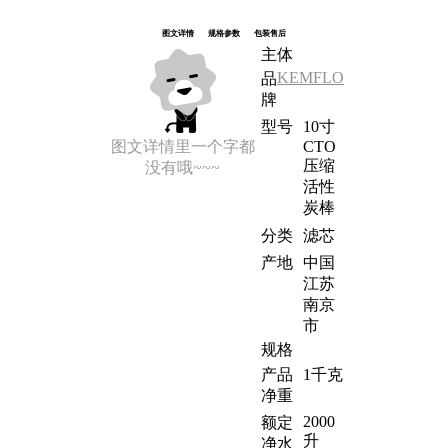
图文详情
规格参数
包装售后
主体
KEMFLO
品
牌
型号
10寸
图文详情里一个字都
CTO
压缩
没有哦~~~
活性
炭棒
分类
滤芯
产地
中国
江苏
南京
市
规格
产品
1千克
净重
2000
额定
升
净水