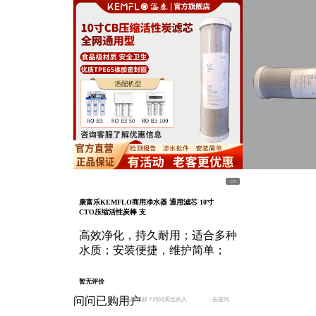
1
/
5
康富乐KEMFLO商用净水器 通用滤芯 10寸
CTO压缩活性炭棒 支
高效净化，持久耐用；适合多种
水质；安装便捷，维护简单；
暂无评价
问问已购用户
商品好不好？问问买过的人
去提问