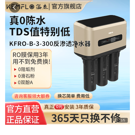
1
/
5