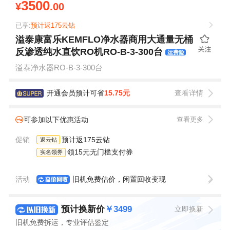
3500
¥
.00
已享:
预计返175云钻
溢泰康富乐KEMFLO净水器商用大通量无桶
反渗透纯水直饮RO机RO-B-3-300台
运费险
溢泰净水器RO-B-3-300台
开通会员预计可省
15.75元
查看详情
可参加以下优惠活动
查看更多
促销
预计返175云钻
返云钻
领15元无门槛支付券
实名领券
活动
旧机免费估价，闲置回收变现
预计换新价
￥3499
立即换新
旧机免费拆运，专业评估鉴定