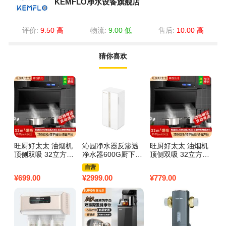
KEMFLO净水设备旗舰店
评价:
9.50 高
物流:
9.00 低
售后:
10.00 高
猜你喜欢
旺厨好太太 油烟机
沁园净水器反渗透
旺厨好太太 油烟机
苏
顶侧双吸 32立方大
净水器600G厨下净
顶侧双吸 32立方大
机
吸力家用7字吸油烟
水 UR-Q3610
吸力家用7字吸油烟
端
自营
机大功率 自动清洗
机大功率 自动清洗
下
¥
699.00
¥
2999.00
¥
779.00
¥
5
语音声控 触摸式
语音声控 触摸式
温
多
B