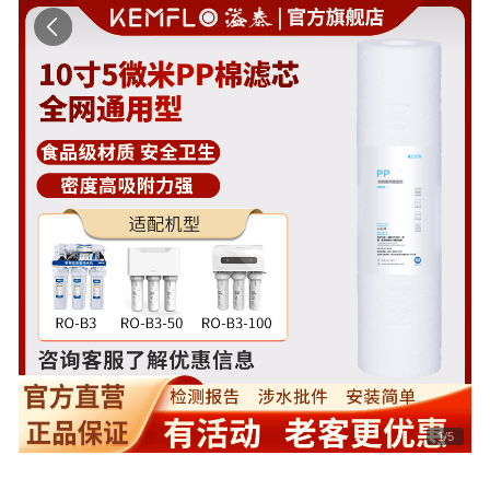
1
/
5