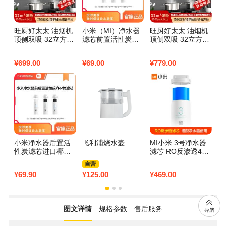
旺厨好太太 油烟机
小米（MI）净水器
旺厨好太太 油烟机
飞
顶侧双吸 32立方大
滤芯前置活性炭滤
顶侧双吸 32立方大
U
吸力家用7字吸油烟
芯 第2级过滤5微米
吸力家用7字吸油烟
机大功率 自动清洗
进口椰壳活性炭 强
机大功率 自动清洗
¥
699.00
¥
69.00
¥
779.00
¥
1
语音声控 触摸式
吸附能力3600L总
语音声控 触摸式
净水量 6-12个月更
换周期
小米净水器后置活
飞利浦烧水壶
MI小米 3号净水器
惠
性炭滤芯进口椰壳
滤芯 RO反渗透400
机
活性炭 进一步改善
G
芯
自营
口感 600G/厨下式/
费
¥
69.90
¥
125.00
¥
469.00
¥
1
厨上式滤芯
图文详情
规格参数
售后服务