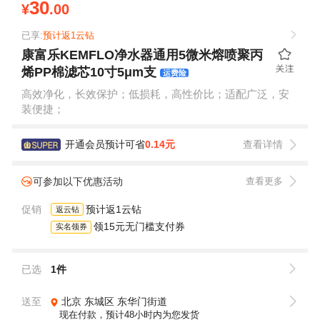
30
¥
.00
已享:
预计返1云钻
康富乐KEMFLO净水器通用5微米熔喷聚丙
烯PP棉滤芯10寸5μm支
运费险
高效净化，长效保护；低损耗，高性价比；适配广泛，安
装便捷；
开通会员预计可省
0.14元
查看详情
可参加以下优惠活动
查看更多
促销
预计返1云钻
返云钻
领15元无门槛支付券
实名领券
已选
1件
送至
北京
东城区
东华门街道
现在付款，预计48小时内为您发货