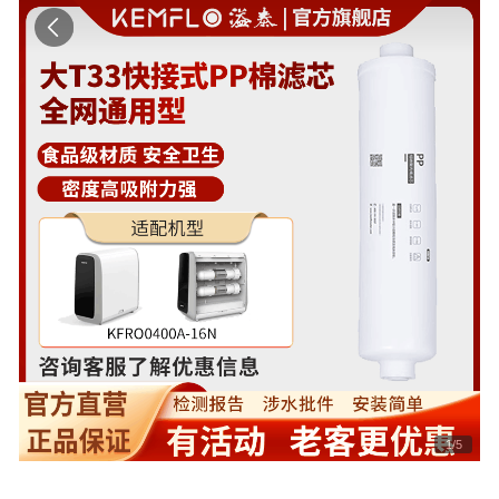
1
/
5