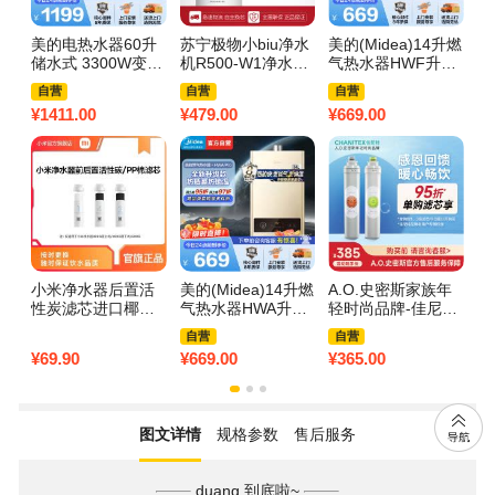
美的电热水器60升
苏宁极物小biu净水
美的(Midea)14升燃
美
储水式 3300W变频
机R500-W1净水器
气热水器HWF升级
1
免换镁棒省钱 安全
RO膜滤芯 反渗透
款天然气家用智能
0
自营
自营
自营
零电洗一级节能 智
膜滤芯
变频恒温 节能省气
效
¥
1411.00
¥
479.00
¥
669.00
¥
9
能家电 F6032-JA5
低水压启动JSQ27-
菌
(HE)
HWF Pro
1P
小米净水器后置活
美的(Midea)14升燃
A.O.史密斯家族年
佳
性炭滤芯进口椰壳
气热水器HWA升级
轻时尚品牌-佳尼特
C
活性炭 进一步改善
款天然气家用智能
净水器家用滤芯 大
自营
自营
口感 600G/厨下式/
变频恒温 节能省气
白 1、3级原装滤芯
¥
69.90
¥
669.00
¥
365.00
¥
9
厨上式滤芯
低水压启动JSQ27-
购买前详询客服
HWA Pro
图文详情
规格参数
售后服务
duang 到底啦~