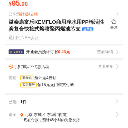
95
¥
.00
已享:
预计返4云钻
溢泰康富乐KEMFLO商用净水用PP棉活性
炭复合快接式熔喷聚丙烯滤芯支
运费险
通用性NSF认证
开通会员预计可省
0.43元
查看详情
可参加以下优惠活动
查看更多
促销
预计返4云钻
返云钻
领15元无门槛支付券
实名领券
已选
1件
送至
北京
东城区
东华门街道
现在付款，预计48小时内为您发货