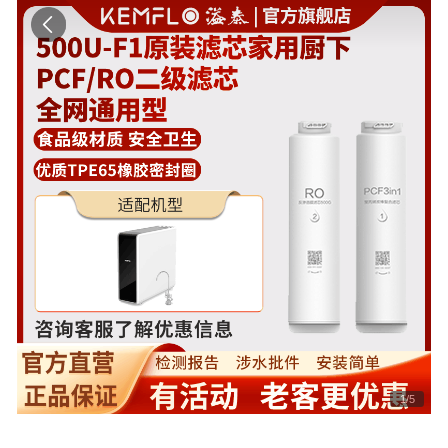
1
/
5