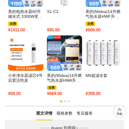
美的电热水器60升
S1-C2
美的(Midea)14升燃
美
储水式 3300W变频
气热水器HWF升级
1
免换镁棒省钱 安全
款天然气家用智能
0
自营
自营
零电洗一级节能 智
变频恒温 节能省气
效
¥
1411.00
¥
85.00
¥
669.00
¥
9
能家电 F6032-JA5
低水压启动JSQ27-
菌
(HE)
HWF Pro
1P
小米净水器滤芯4号
美的(Midea)14升燃
M6超滤全套
小
后置活性炭
气热水器HWA升级
滤
款天然气家用智能
芯
自营
变频恒温 节能省气
进
¥
69.00
¥
669.00
¥
399.00
¥
6
低水压启动JSQ27-
吸
HWA Pro
净
换
图文详情
规格参数
售后服务
duang 到底啦~