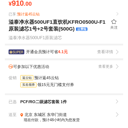
910
¥
.00
已享:
预计返45云钻
溢泰净水器500UF1直饮机KFRO0500U-F1
原装滤芯1号+2号套装(500G)
运费险
溢泰净水器500UF1原装滤芯
开通会员预计可省
4.1元
查看详情
可参加以下优惠活动
查看更多
促销
预计返45云钻
返云钻
领15元无门槛支付券
实名领券
已选
PCF/RO二级滤芯套装 1件
送至
北京
东城区
东华门街道
现在付款，预计48小时内为您发货