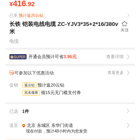
416
¥
.92
已享:
预计返20云钻
长铁 铠装电线电缆 ZC-YJV3*35+2*16/380v
米
电缆
开通会员预计可省
3.96元
查看详情
可参加以下优惠活动
查看更多
促销
预计返20云钻
返云钻
领15元无门槛支付券
实名领券
已选
1件
送至
北京
东城区
东华门街道
现在付款，预计48小时内为您发货