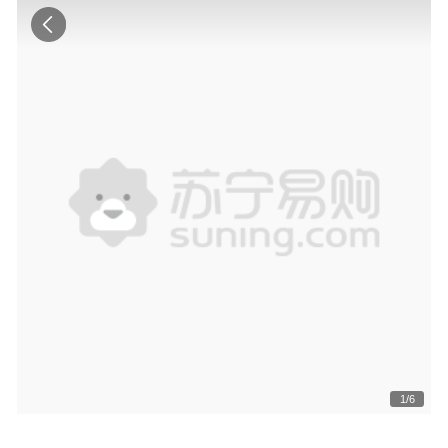
1
/
6