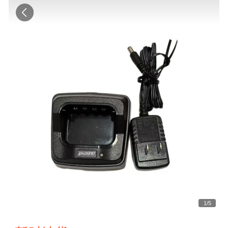
1
/
5