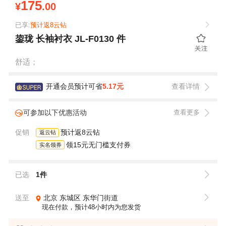
175
¥
.00
已享:
预计返8云钻
鋆珑 长袖衬衣 JL-F0130 件
舒适；
开通会员预计可省
5.17元
查看详情
可参加以下优惠活动
查看更多
促销
预计返8云钻
返云钻
领15元无门槛支付券
实名领券
已选
1件
送至
北京
东城区
东华门街道
现在付款，预计48小时内为您发货