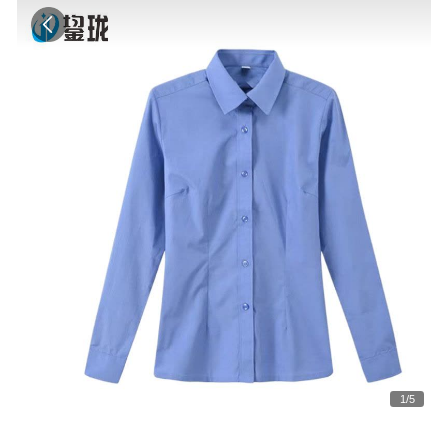
1
/
5