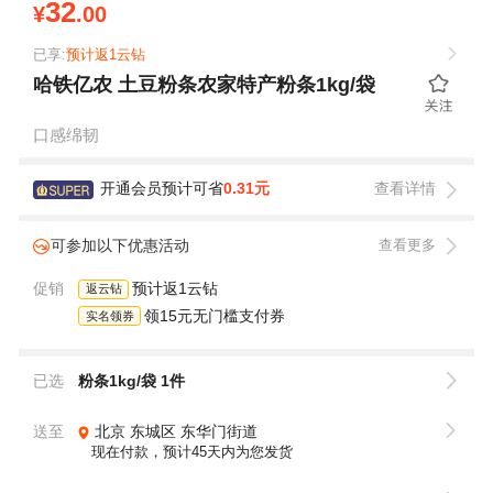
32
¥
.00
已享:
预计返1云钻
哈铁亿农 土豆粉条农家特产粉条1kg/袋
口感绵韧
开通会员预计可省
0.31元
查看详情
可参加以下优惠活动
查看更多
促销
预计返1云钻
返云钻
领15元无门槛支付券
实名领券
已选
粉条1kg/袋 1件
送至
北京
东城区
东华门街道
现在付款，预计45天内为您发货