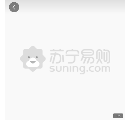
1
/
5