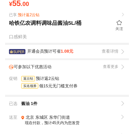
55
¥
.00
已享:
预计返2云钻
哈铁亿农调料调味品酱油5L/桶
口感鲜美
开通会员预计可省
1.08元
查看详情
可参加以下优惠活动
查看更多
促销
预计返2云钻
返云钻
领15元无门槛支付券
实名领券
已选
酱油 1件
送至
北京
东城区
东华门街道
现在付款，预计45天内为您发货