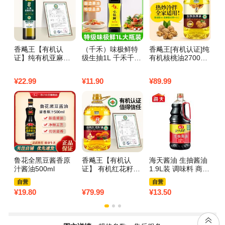
香飚王【有机认
（千禾）味极鲜特
香飚王[有机认证]纯
【
证】纯有机亚麻籽
级生抽1L 千禾千禾
有机核桃油2700ml
机
油500ml玻璃瓶拌
味极鲜特级生抽1L-
冷榨食用油凉拌热
家
酸奶冷榨凉拌营养
1
炒辅食宝贝营养油
斯
¥
22.99
¥
11.90
¥
89.99
¥
1
食用油 500ml
鲁花全黑豆酱香原
香飚王【有机认
海天酱油 生抽酱油
海
汁酱油500ml
证】 有机红花籽油
1.9L装 调味料 商用
l
2700ml食用油 高烟
家用生抽 炒菜凉拌
炒
自营
自营
点可热炒烹饪 2700
提鲜酿造酱油
品
¥
19.80
¥
79.99
¥
13.50
¥
1
ml