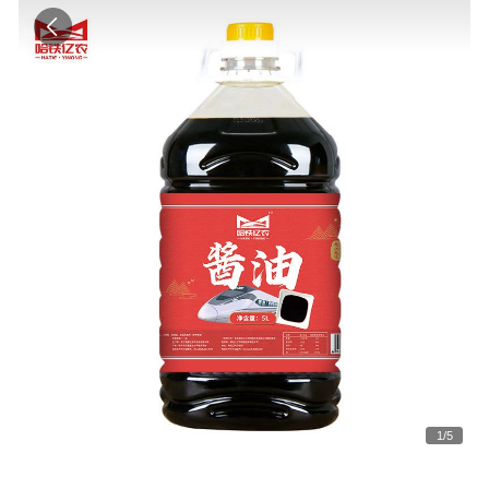
1
/
5