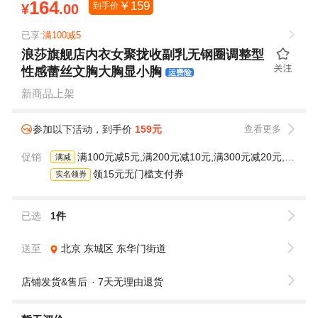
164
￥
159
到手价
¥
.00
已享:
满100减5
浪莎旗舰店内衣女聚拢收副乳无钢圈调整型
性感蕾丝文胸大胸显小胸
运费险
新商品上架
参加以下活动，到手价
159元
查看更多
促销
满100元减5元,满200元减10元,满300元减20元,满400元减30元,满500元减40元
满减
领15元无门槛支付券
实名领券
已选
1件
送至
北京
东城区
东华门街道
店铺发货&售后
7天无理由退货