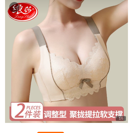
1
/
5