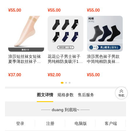
人牛皮裤带韩版正
头自动扣潮流年轻
新款大码收腹女生
腰
品针扣腰带潮 125c
人牛皮裤腰带 110c
无痕三角裤头 XXL
码
¥
55.00
¥
55.00
¥
55.00
¥
5
m 专柜礼盒1942
m 黑色沙粒纹带身
(建议145-175斤)
码
(宽3.5cm)
粉色+浅蓝+白色(3
天
条装)
浪莎短丝袜女短袜
花花公子男士袜子
浪莎黑色袜子男款
加
夏季薄款丝袜子短
男纯棉防臭吸汗10
中筒纯棉防臭袜春
禁
款耐磨防勾丝肉色
0%全棉中短筒男袜
夏季全棉男士棉袜
性
夏天棉底防滑 超薄
夏季薄款棉袜 正品
春秋商务男袜 纯棉
开
¥
37.00
¥
92.00
¥
55.00
¥
4
棉底防滑防勾丝适
刺绣收藏加购赠运
均码39-44多款可选
肤
合36-40码 棉底耐
费险防臭 100%纯
收藏加购优先发货
磨/防勾丝/10双肤色
棉深灰2+黑色2+藏
纯棉中筒纯色款黑2
10
青2
藏青2深灰1共5双
图文详情
规格参数
售后服务
duang 到底啦~
登录
注册
电脑版
客户端