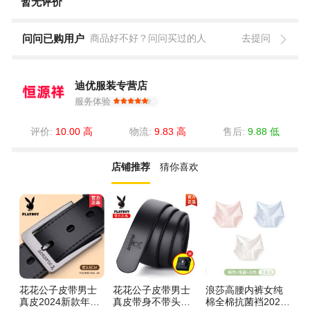
暂无评价
问问已购用户
商品好不好？问问买过的人
去提问
迪优服装专营店
服务体验
评价:
10.00 高
物流:
9.83 高
售后:
9.88 低
店铺推荐
猜你喜欢
花花公子皮带男士
花花公子皮带男士
浪莎高腰内裤女纯
浪
真皮2024新款年轻
真皮带身不带头无
棉全棉抗菌裆2025
痕