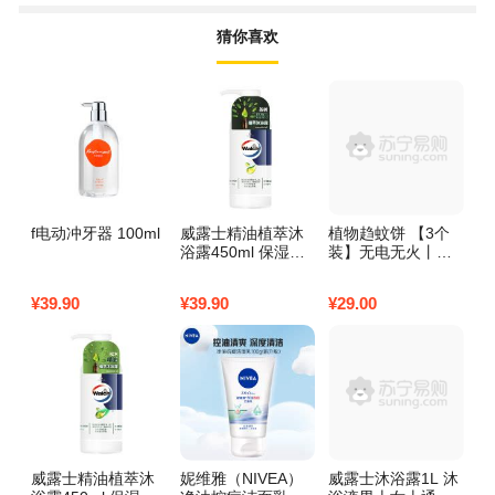
猜你喜欢
f电动冲牙器 100ml
威露士精油植萃沐
植物趋蚊饼 【3个
舒
浴露450ml 保湿清
装】无电无火丨无
薰
洁沐浴乳 多香味可
毒驱蚊
选 茶树450ml
¥
39.90
¥
39.90
¥
29.00
¥
3
威露士精油植萃沐
妮维雅（NIVEA）
威露士沐浴露1L 沐
山