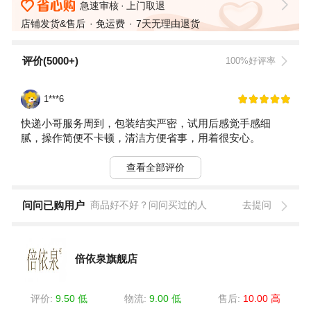
急速审核
上门取退
店铺发货&售后
免运费
7天无理由退货
评价(5000+)
100%好评率
1***6
快递小哥服务周到，包装结实严密，试用后感觉手感细
腻，操作简便不卡顿，清洁方便省事，用着很安心。
查看全部评价
问问已购用户
商品好不好？问问买过的人
去提问
倍依泉旗舰店
评价:
9.50 低
物流:
9.00 低
售后:
10.00 高