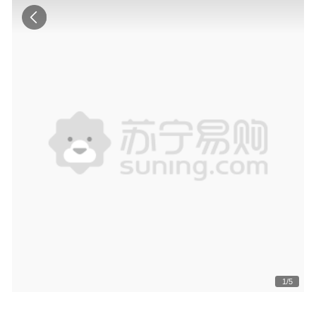
1
/
5