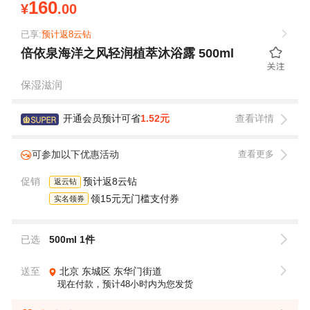
160
¥
.00
已享:
预计返8云钻
倍依泉海洋之风轻润植萃沐浴露 500ml
保湿滋润
开通会员预计可省
1.52元
查看详情
可参加以下优惠活动
查看更多
促销
预计返8云钻
返云钻
领15元无门槛支付券
实名领券
已选
500ml 1件
送至
北京
东城区
东华门街道
现在付款，预计48小时内为您发货